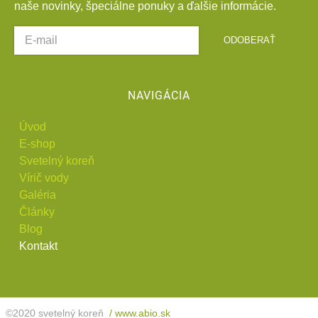
naše novinky, špeciálne ponuky a ďalšie informácie.
ODOBERAŤ
NAVIGÁCIA
Úvod
E-shop
Svetelný koreň
Vírič vody
Galéria
Články
Blog
Kontakt
©
2020
svetelný koreň
/ www.abio.sk